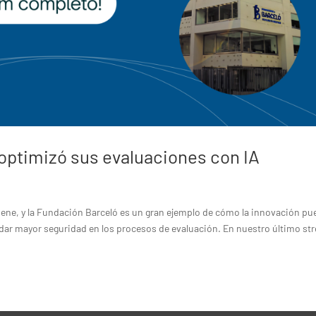
optimizó sus evaluaciones con IA
tiene, y la Fundación Barceló es un gran ejemplo de cómo la innovación pu
indar mayor seguridad en los procesos de evaluación. En nuestro último st