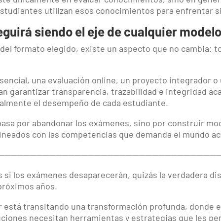
studiantes utilizan esos conocimientos para enfrentar s
eguirá siendo el eje de cualquier model
el formato elegido, existe un aspecto que no cambia: to
encial, una evaluación online, un proyecto integrador o u
an garantizar transparencia, trazabilidad e integridad a
realmente el desempeño de cada estudiante.
 pasa por abandonar los exámenes, sino por construir m
alineados con las competencias que demanda el mundo ac
──────────────────────────────────
 si los exámenes desaparecerán, quizás la verdadera d
 próximos años.
r está transitando una transformación profunda, donde e
tuciones necesitan herramientas y estrategias que les 