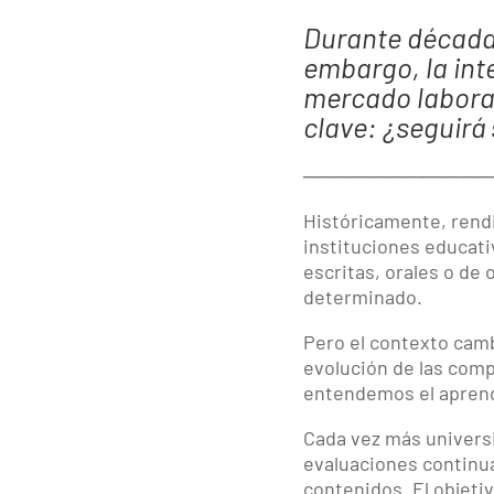
Durante décadas
embargo, la int
mercado laboral
clave: ¿seguirá
─────────────
Históricamente, rend
instituciones educat
escritas, orales o d
determinado.
Pero el contexto cambi
evolución de las com
entendemos el aprend
Cada vez más univers
evaluaciones continu
contenidos. El objeti