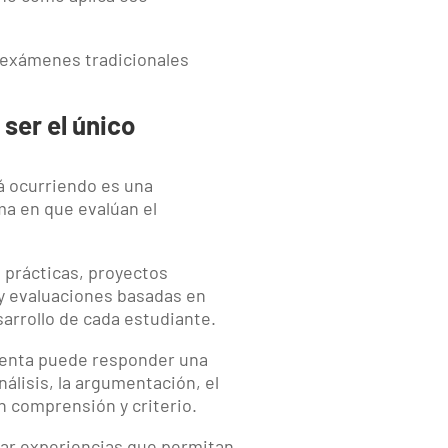
s exámenes tradicionales
ser el único
tá ocurriendo es una
ma en que evalúan el
 prácticas, proyectos
s y evaluaciones basadas en
arrollo de cada estudiante.
mienta puede responder una
álisis, la argumentación, el
n comprensión y criterio.
rar experiencias que permitan