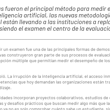
 fueron el principal método para medir el
eligencia artificial, las nuevas metodolog
 están llevando a las instituciones a rep
 siendo el examen el centro de la evaluaci
──────────────────────────────────
ir un examen fue una de las principales formas de demos
ivas construyeron gran parte de sus procesos de evaluac
e opción múltiple que permitían medir el desempeño de l
ó. La irrupción de la inteligencia artificial, el acceso in
petencias que hoy demandan las organizaciones están t
izaje.
idades incorporan proyectos colaborativos, estudios de 
as y desafíos prácticos que buscan medir algo más que l
vo ya no es solo comprobar cuánto sabe un estudiante, s