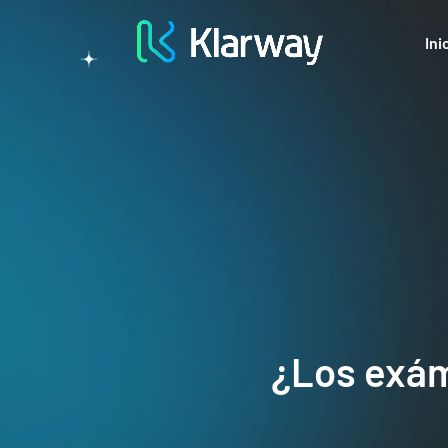
Ini
¿Los exám