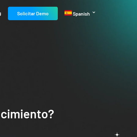
g
Solicitar Demo
Spanish
ncimiento?