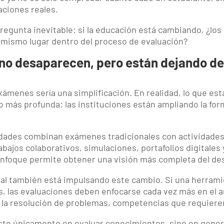
aciones reales.
egunta inevitable: si la educación está cambiando, ¿lo
 mismo lugar dentro del proceso de evaluación?
o desaparecen, pero están dejando de 
exámenes sería una simplificación. En realidad, lo que es
más profunda: las instituciones están ampliando la for
dades combinan exámenes tradicionales con actividades
rabajos colaborativos, simulaciones, portafolios digitale
nfoque permite obtener una visión más completa del des
icial también está impulsando este cambio. Si una herra
 las evaluaciones deben enfocarse cada vez más en el an
 la resolución de problemas, competencias que requiere
siste únicamente en evaluar conocimientos, sino en gene